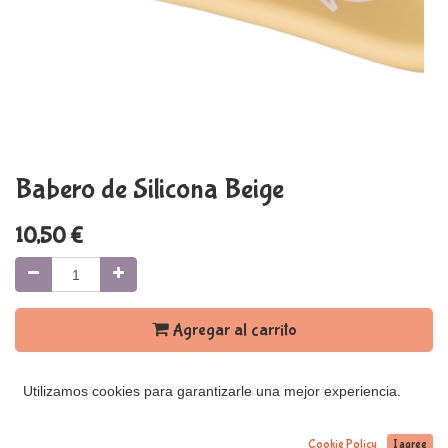
Babero de Silicona Beige
10,50
€
Agregar al carrito
Utilizamos cookies para garantizarle una mejor experiencia.
Términos y condiciones
Cookie Policy
I agree