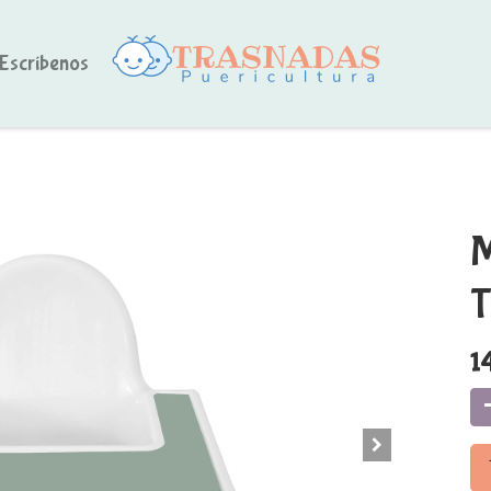
Escríbenos
M
T
1