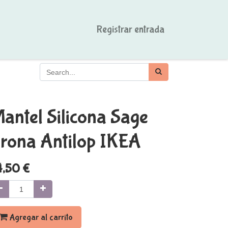
Registrar entrada
antel Silicona Sage
rona Antilop IKEA
4,50
€
Agregar al carrito