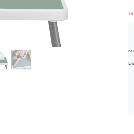
Té
de 
Env